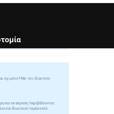
οτομία
 όχι μόνο !! Με τον ιδιόκτητο
.
μη και σε ακραίες περιβάλλοντος
ου και Ιδιωτικού τομέα κατά