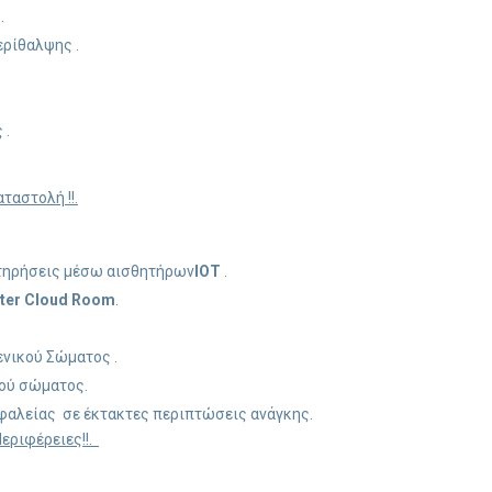
.
ρίθαλψης .
 .
ταστολή !!.
ιτηρήσεις μέσω αισθητήρων
IOT
.
ter Cloud Room
.
νικού Σώματος .
ού σώματος.
αλείας σε έκτακτες περιπτώσεις ανάγκης.
εριφέρειες!!.