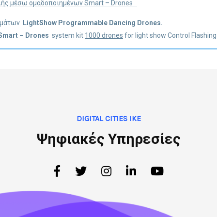
ολής μέσω ομαδοποιημένων
Smart
–
Drones
αμμάτων
Light
Show
Programmable
Dancing
Drones
.
 Smart – Drones
system kit
1000 drones
for light show Control Flashing
DIGITAL CITIES IKE
Ψηφιακές Υπηρεσίες
Facebook
Twitter
Instagram
Linkedin
Youtube