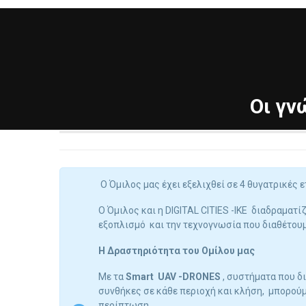
Οι γν
Ο Όμιλος μας έχει εξελιχθεί σε 4 θυγατρικές ε
Ο Όμιλος και η DIGITAL CITIES -IKE διαδραματ
εξοπλισμό και την τεχνογνωσία που διαθέτουμ
Η Δραστηριότητα του Ομίλου μας
Με τα
Smart UAV -DRONES
, συστήματα που δ
συνθήκες σε κάθε περιοχή και κλήση, μπορούμ
περίπτωση .