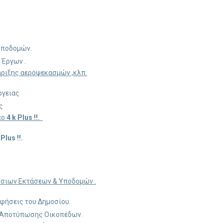
Υποδομών.
 Έργων .
ήριξης αεροψεκασμών ,κλπ.
ργειας
ς
εο
4 k Plus !!.
 Plus !!.
όσιων Εκτάσεων & Υποδομών .
φήσεις του Δημοσίου.
 Αποτύπωσης Οικοπέδων.