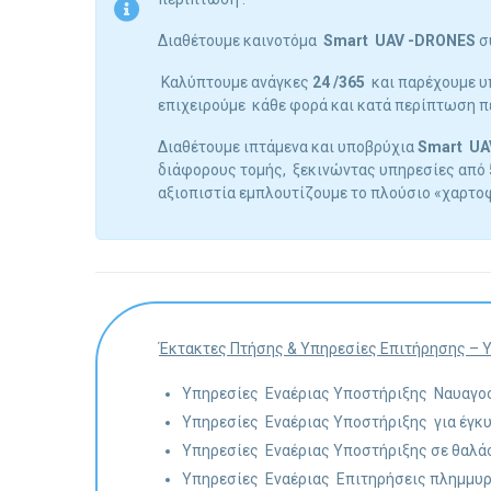
Διαθέτουμε καινοτόμα
Smart UAV -DRONES
συ
Καλύπτουμε ανάγκες
24 /365
και παρέχουμε υπ
επιχειρούμε κάθε φορά και κατά περίπτωση πε
Διαθέτουμε ιπτάμενα και υποβρύχια
Smart UA
διάφορους τομής, ξεκινώντας υπηρεσίες από 5
αξιοπιστία εμπλουτίζουμε το πλούσιο «χαρτο
Έκτακτες Πτήσης & Υπηρεσίες Επιτήρησης – Υ
Υπηρεσίες Εναέριας Υποστήριξης Ναυαγ
Υπηρεσίες Εναέριας Υποστήριξης για έγκ
Υπηρεσίες Εναέριας Υποστήριξης σε θαλά
Υπηρεσίες Εναέριας Επιτηρήσεις πλημμυρισ