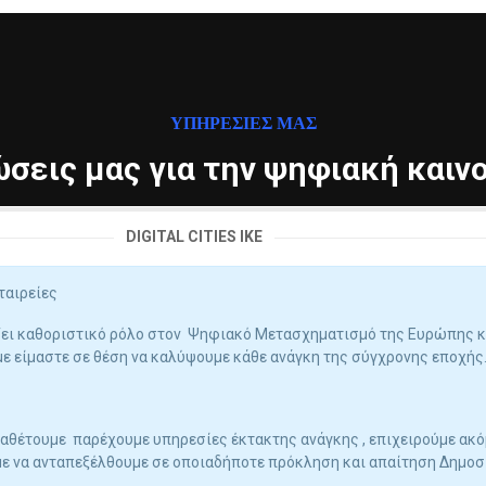
ΥΠΗΡΕΣΙΕΣ ΜΑΣ
ώσεις μας για την ψηφιακή καιν
DIGITAL CITIES IKE
ταιρείες
ίζει καθοριστικό ρόλο στον Ψηφιακό Μετασχηματισμό της Ευρώπης και
ε είμαστε σε θέση να καλύψουμε κάθε ανάγκη της σύγχρονης εποχής
ιαθέτουμε παρέχουμε υπηρεσίες έκτακτης ανάγκης , επιχειρούμε ακό
ε να ανταπεξέλθουμε σε οποιαδήποτε πρόκληση και απαίτηση Δημοσί