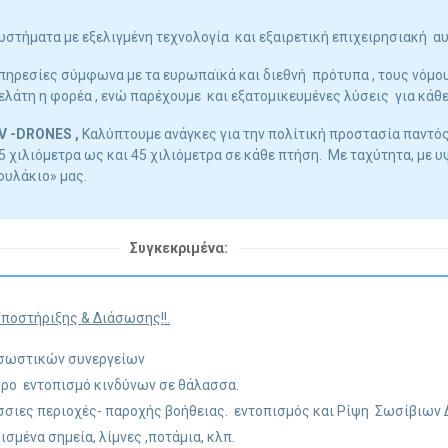
στήματα με εξελιγμένη τεχνολογία και εξαιρετική επιχειρησιακή αυ
ηρεσίες σύμφωνα με τα ευρωπαϊκά και διεθνή πρότυπα , τους νόμο
λάτη η φορέα , ενώ παρέχουμε και εξατομικευμένες λύσεις για κάθε
V -DRONES ,
Καλύπτουμε ανάγκες
για την πολίτική προστασία
παντός
 χιλιόμετρα ως και 45 χιλιόμετρα σε κάθε πτήση. Με ταχύτητα, με 
φυλάκιο» μας.
Συγκεκριμένα:
ποστήριξης & Διάσωσης!!.
οσωστικών συνεργείων
υρο εντοπισμό κινδύνων σε θάλασσα.
σσιες περιοχές- παροχής βοήθειας. εντοπισμός και Ρίψη Σωσίβιων
μένα σημεία, λίμνες ,ποτάμια, κλπ.