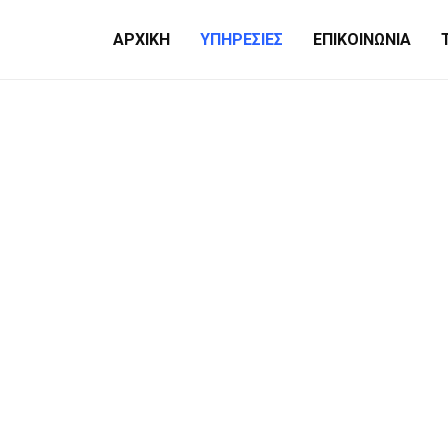
ΑΡΧΙΚΗ
ΥΠΗΡΕΣΙΕΣ
ΕΠΙΚΟΙΝΩΝΙΑ
Digital Cities Ike
κορυφαία εταιρεία ψηφιακού μετασχηματισμού που πα